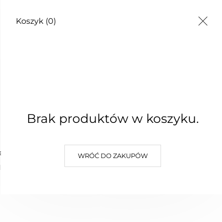
Koszyk
(0)
Brak produktów w koszyku.
Sukienki
Spodnie i spódnice
Dodatki
Blu
cje chcemy stworzyć.
WRÓĆ DO ZAKUPÓW
ne karmienie piersią.