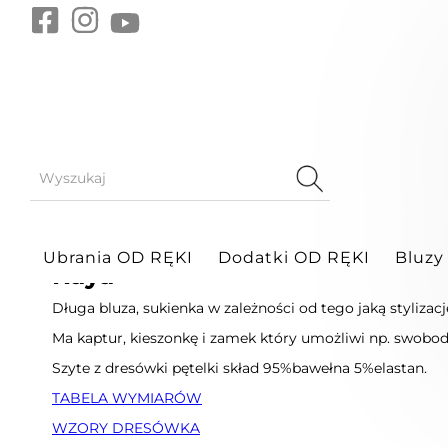
Sukienki
Raya
Sortuj po
wybierz
Ubrania OD RĘKI
Dodatki OD RĘKI
Bluzy
Raya
Długa bluza, sukienka w zależności od tego jaką styliza
Ma kaptur, kieszonkę i zamek który umożliwi np. swobod
Szyte z dresówki pętelki skład 95%bawełna 5%elastan.
TABELA WYMIARÓW
WZORY DRESÓWKA