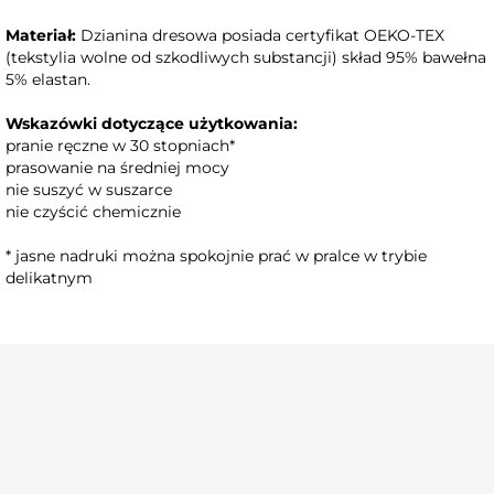
Spódnico spodnie
Spódnico spodnie storczyk
zieleń
Materiał:
Dzianina dresowa posiada certyfikat OEKO-TEX
(tekstylia wolne od szkodliwych substancji) skład 95% bawełna
5% elastan.
Wskazówki dotyczące użytkowania:
pranie ręczne w 30 stopniach*
prasowanie na średniej mocy
nie suszyć w suszarce
nie czyścić chemicznie
* jasne nadruki można spokojnie prać w pralce w trybie
delikatnym