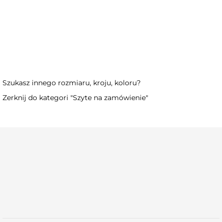
Frelsi czana kwiat S, M
Frelsi Cytrynka M
Szukasz innego rozmiaru, kroju, koloru?
Zerknij do kategori "Szyte na zamówienie"