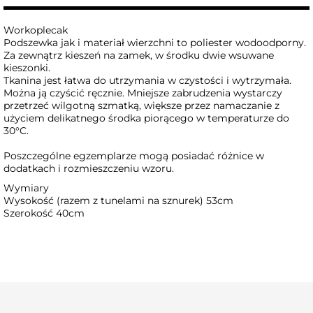
Workoplecak
Podszewka jak i materiał wierzchni to poliester wodoodporny.
Za zewnątrz kieszeń na zamek, w środku dwie wsuwane
kieszonki.
Tkanina jest łatwa do utrzymania w czystości i wytrzymała.
Można ją czyścić ręcznie. Mniejsze zabrudzenia wystarczy
przetrzeć wilgotną szmatką, większe przez namaczanie z
użyciem delikatnego środka piorącego w temperaturze do
30°C.
Poszczególne egzemplarze mogą posiadać różnice w
dodatkach i rozmieszczeniu wzoru.
Wymiary
Wysokość (razem z tunelami na sznurek) 53cm
Szerokość 40cm