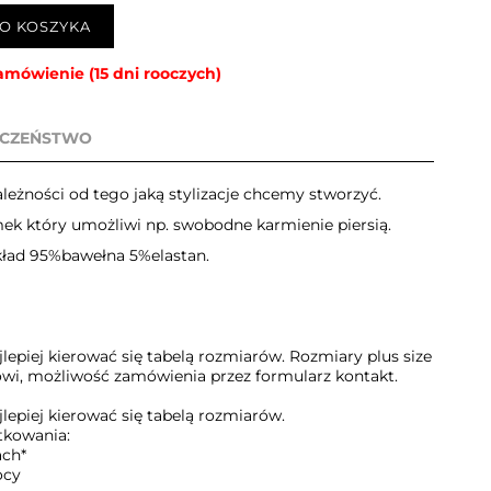
O KOSZYKA
amówienie (15 dni rooczych)
ECZEŃSTWO
ależności od tego jaką stylizacje chcemy stworzyć.
mek który umożliwi np. swobodne karmienie piersią.
skład 95%bawełna 5%elastan.
lepiej kierować się tabelą rozmiarów. Rozmiary plus size
wi, możliwość zamówienia przez formularz kontakt.
lepiej kierować się tabelą rozmiarów.
tkowania:
ach*
ocy