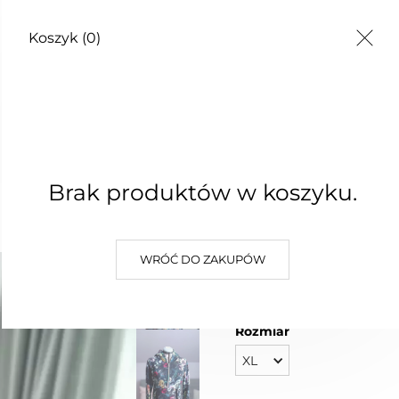
Koszyk
(0)
Brak produktów w koszyku.
Raya
Sukienki
Spodnie i spódnice
Dodatki
Blu
250,00 zł
WRÓĆ DO ZAKUPÓW
Najniższa cena z 30 dni: 250,00
Rozmiar
XL