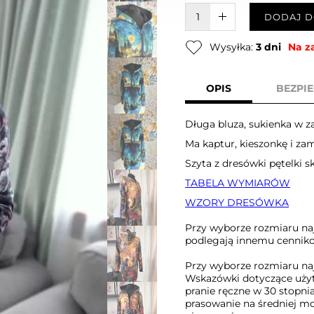
W KOSZYKU :)
DODAJ D
Wysyłka:
3 dni
Na z
OPIS
BEZPI
Długa bluza, sukienka w z
Ma kaptur, kieszonkę i za
Szyta z dresówki pętelki 
TABELA WYMIARÓW
WZORY DRESÓWKA
Przy wyborze rozmiaru naj
podlegają innemu cenniko
Przy wyborze rozmiaru naj
Wskazówki dotyczące uży
pranie ręczne w 30 stopni
prasowanie na średniej m