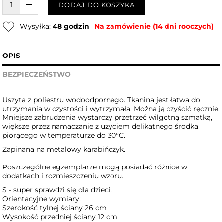
W KOSZYKU :)
DODAJ DO KOSZYKA
Wysyłka:
48 godzin
Na zamówienie (14 dni rooczych)
OPIS
BEZPIECZEŃSTWO
Uszyta z poliestru wodoodpornego. Tkanina jest łatwa do
utrzymania w czystości i wytrzymała. Można ją czyścić ręcznie.
Mniejsze zabrudzenia wystarczy przetrzeć wilgotną szmatką,
większe przez namaczanie z użyciem delikatnego środka
piorącego w temperaturze do 30°C.
Zapinana na metalowy karabińczyk.
Poszczególne egzemplarze mogą posiadać różnice w
dodatkach i rozmieszczeniu wzoru.
S - super sprawdzi się dla dzieci.
Orientacyjne wymiary:
Szerokość tylnej ściany 26 cm
Wysokość przedniej ściany 12 cm