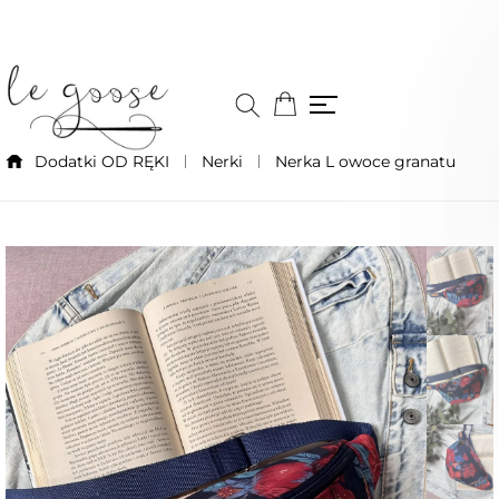
Dodatki OD RĘKI
Nerki
Nerka L owoce granatu