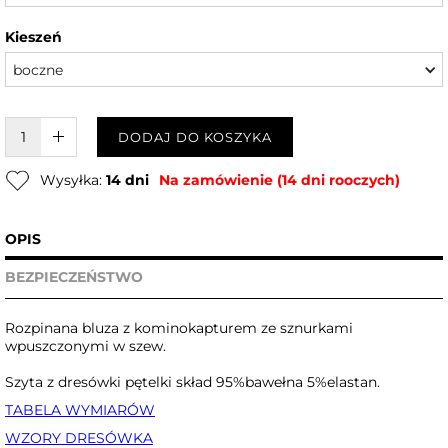
Kieszeń
boczne
W KOSZYKU :)
DODAJ DO KOSZYKA
Wysyłka:
14 dni
Na zamówienie (14 dni rooczych)
OPIS
BEZPIECZEŃSTWO
Rozpinana bluza z kominokapturem ze sznurkami
wpuszczonymi w szew.
Szyta z dresówki pętelki skład 95%bawełna 5%elastan.
TABELA WYMIARÓW
WZORY DRESÓWKA