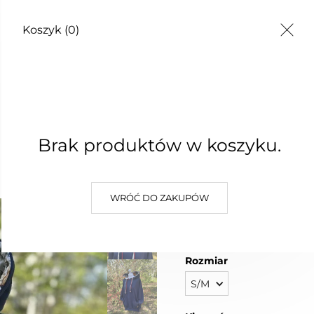
Koszyk
(0)
Brak produktów w koszyku.
Magic
Sukienki
Spodnie i spódnice
Dodatki
Blu
WRÓĆ DO ZAKUPÓW
210,00 zł
Najniższa cena z 30 dni: 210,00 
Rozmiar
S/M