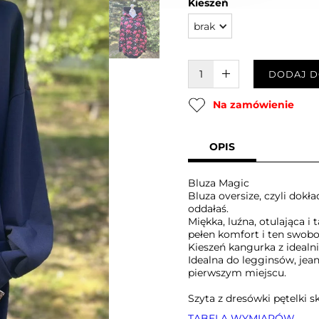
Kieszeń
brak
W KOSZYKU :)
DODAJ D
Na zamówienie
OPIS
Bluza Magic
Bluza oversize, czyli dokła
oddałaś.
Miękka, luźna, otulająca i
pełen komfort i ten swobo
Kieszeń kangurka z idea
Idealna do legginsów, jea
pierwszym miejscu.
Szyta z dresówki pętelki 
TABELA WYMIARÓW