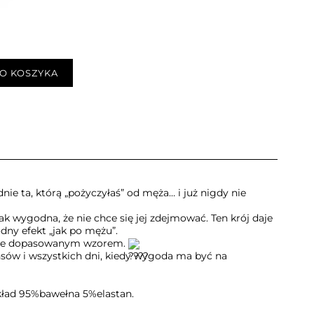
O KOSZYKA
dnie ta, którą „pożyczyłaś” od męża… i już nigdy nie
 tak wygodna, że nie chce się jej zdejmować. Ten krój daje
dny efekt „jak po mężu”.
lnie dopasowanym wzorem.
nsów i wszystkich dni, kiedy wygoda ma być na
skład 95%bawełna 5%elastan.