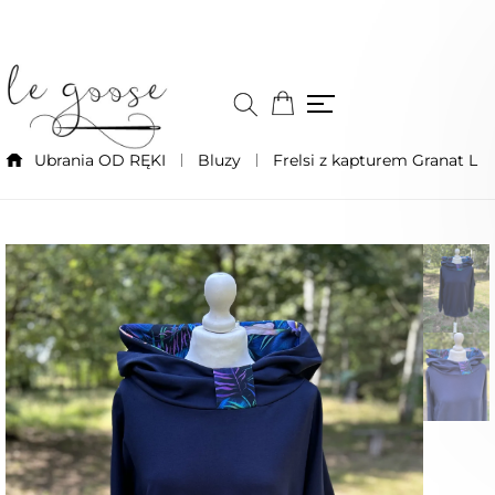
Ubrania OD RĘKI
Bluzy
Frelsi z kapturem Granat L