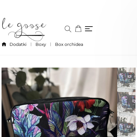
Dodatki
Boxy
Box orchidea